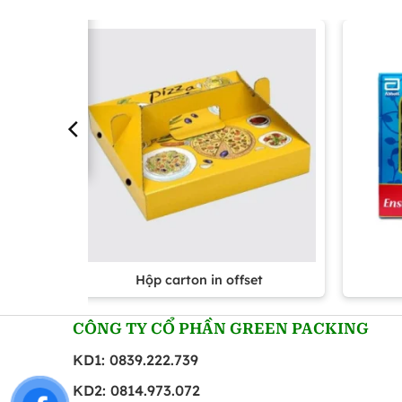
Hộp carton in offset
CÔNG TY CỔ PHẦN GREEN PACKING
KD1: 0839.222.739
KD2: 0814.973.072