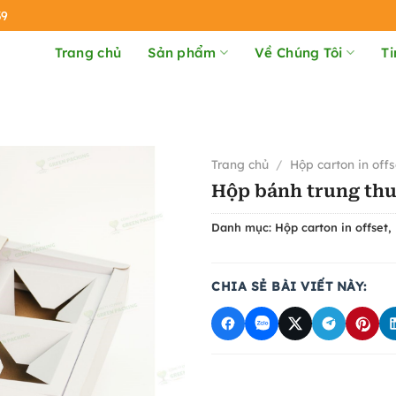
39
Trang chủ
Sản phẩm
Về Chúng Tôi
Ti
Trang chủ
/
Hộp carton in offs
Hộp bánh trung thu 
Danh mục:
Hộp carton in offset
,
CHIA SẺ BÀI VIẾT NÀY: