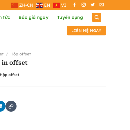
ZH-CN
EN
VI
n tức
Báo giá ngay
Tuyển dụng
LIÊN HỆ NGAY
et
/
Hộp offset
in offset
Hộp offset