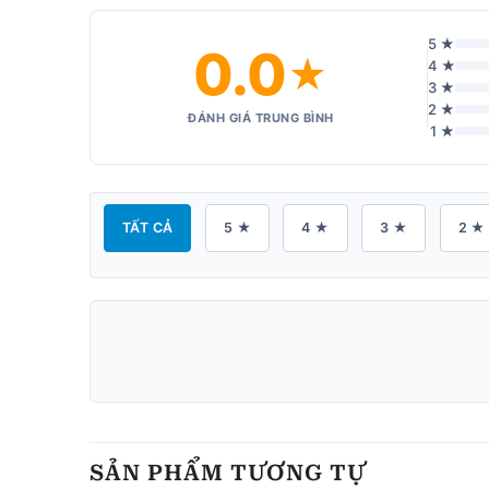
5 ★
0.0
★
4 ★
3 ★
2 ★
ĐÁNH GIÁ TRUNG BÌNH
1 ★
TẤT CẢ
5 ★
4 ★
3 ★
2 ★
SẢN PHẨM TƯƠNG TỰ