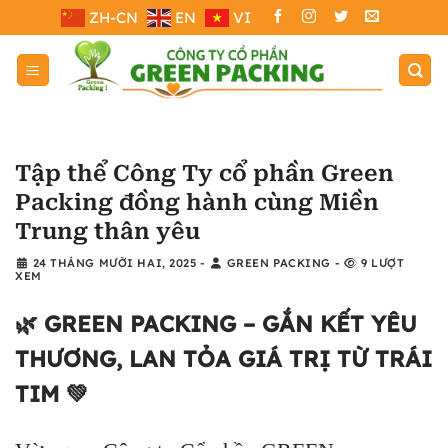
Bỏ
ZH-CN
EN
VI
qua
nội
dung
Tập thể Công Ty cổ phần Green
Packing đồng hành cùng Miền
Trung thân yêu
24 THÁNG MƯỜI HAI, 2025
-
GREEN PACKING
-
9 LƯỢT
XEM
🌿 GREEN PACKING – GẮN KẾT YÊU
THƯƠNG, LAN TỎA GIÁ TRỊ TỪ TRÁI
TIM 💚