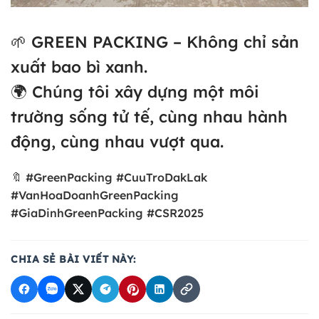
🌱 GREEN PACKING – Không chỉ sản
xuất bao bì xanh.
🌍 Chúng tôi xây dựng một môi
trường sống tử tế, cùng nhau hành
động, cùng nhau vượt qua.
🔖
#GreenPacking
#CuuTroDakLak
#VanHoaDoanhGreenPacking
#GiaDinhGreenPacking
#CSR2025
CHIA SẺ BÀI VIẾT NÀY: