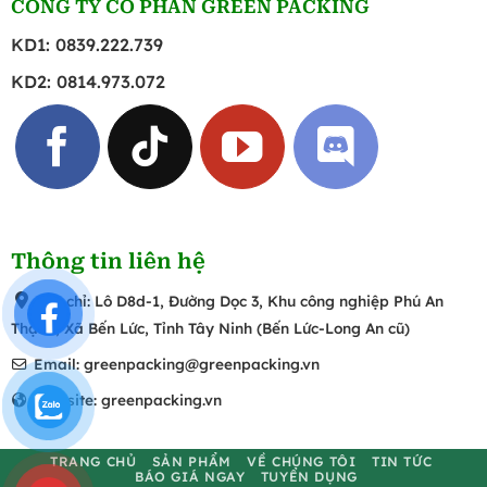
CÔNG TY CỔ PHẦN GREEN PACKING
KD1: 0839.222.739
KD2: 0814.973.072
Thông tin liên hệ
Địa chỉ: Lô D8d-1, Đường Dọc 3, Khu công nghiệp Phú An
Thạnh, Xã Bến Lức, Tỉnh Tây Ninh (Bến Lức-Long An cũ)
Email: greenpacking@greenpacking.vn
Website: greenpacking.vn
TRANG CHỦ
SẢN PHẨM
VỀ CHÚNG TÔI
TIN TỨC
BÁO GIÁ NGAY
TUYỂN DỤNG