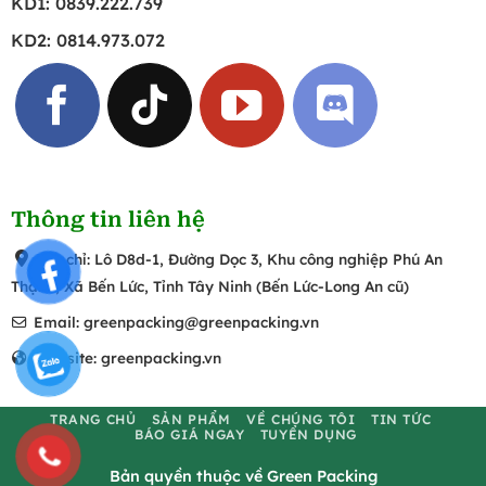
KD1: 0839.222.739
KD2: 0814.973.072
Thông tin liên hệ
Địa chỉ: Lô D8d-1, Đường Dọc 3, Khu công nghiệp Phú An
Thạnh, Xã Bến Lức, Tỉnh Tây Ninh (Bến Lức-Long An cũ)
Email: greenpacking@greenpacking.vn
Website: greenpacking.vn
TRANG CHỦ
SẢN PHẨM
VỀ CHÚNG TÔI
TIN TỨC
BÁO GIÁ NGAY
TUYỂN DỤNG
Bản quyền thuộc về Green Packing