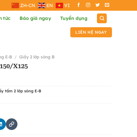
ZH-CN
EN
VI
n tức
Báo giá ngay
Tuyển dụng
LIÊN HỆ NGAY
ng E-B
/
Giấy 2 lớp sóng B
N150/X125
ấy tấm 2 lớp sóng E-B