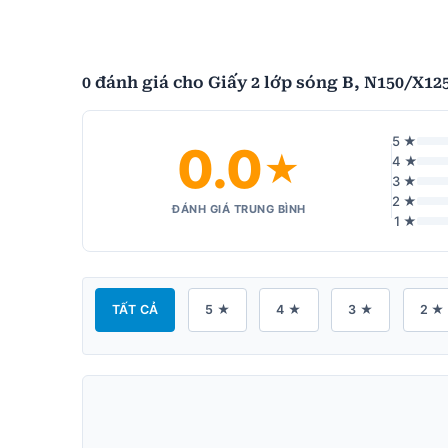
0 đánh giá cho Giấy 2 lớp sóng B, N150/X12
5 ★
0.0
★
4 ★
3 ★
2 ★
ĐÁNH GIÁ TRUNG BÌNH
1 ★
TẤT CẢ
5 ★
4 ★
3 ★
2 ★